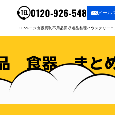
0120-926-548
メール
TOPページ
出張買取
不用品回収
遺品整理
ハウスクリーニ
品 食器 まと