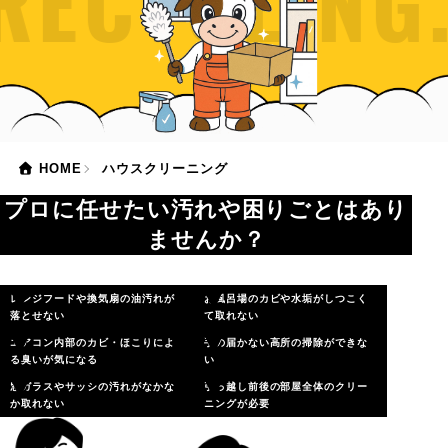
 RECYCLIN
HOME
ハウスクリーニング
プロに任せたい汚れや困りごとはあり
ませんか？
レンジフードや換気扇の油汚れが
お風呂場のカビや水垢がしつこく
落とせない
て取れない
エアコン内部のカビ・ほこりによ
手の届かない高所の掃除ができな
る臭いが気になる
い
窓ガラスやサッシの汚れがなかな
引っ越し前後の部屋全体のクリー
か取れない
ニングが必要