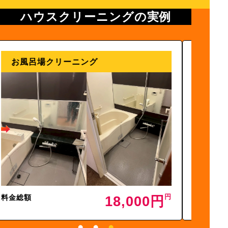
ハウスクリーニングの実例
エアコン掃除
洗
料金総額
料金総
15,000