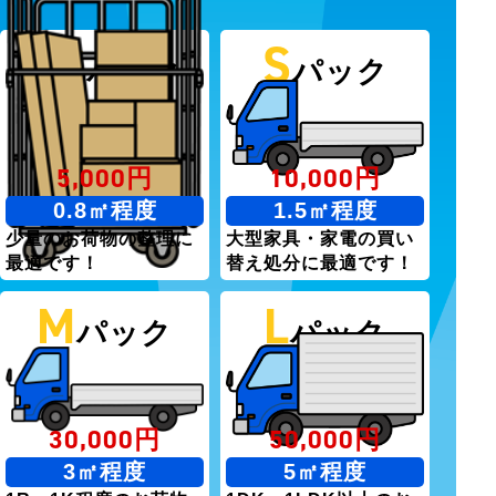
SS
S
パック
パック
5,000円
10,000円
0.8㎡程度
1.5㎡程度
少量のお荷物の整理に
大型家具・家電の買い
最適です！
替え処分に最適です！
M
L
パック
パック
30,000円
50,000円
3㎡程度
5㎡程度