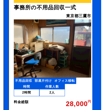
事務所の不用品回収一式
残置
東京都三鷹市
不用品回収
部屋片付け
オフィス移転
時間
作業人数
2時間
2人
料金総額
28,000