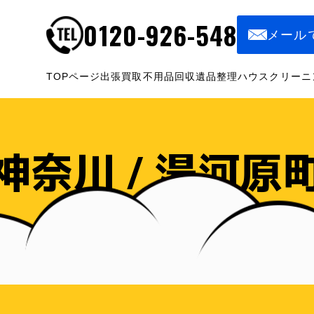
0120-926-548
メール
TOPページ
出張買取
不用品回収
遺品整理
ハウスクリーニ
神奈川 / 湯河原