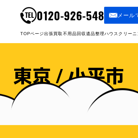
0120-926-548
メール
TOPページ
出張買取
不用品回収
遺品整理
ハウスクリーニ
東京 / 小平市