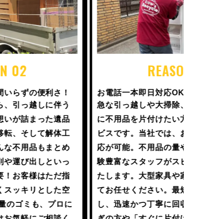
REASON 03
お電話一本即日対応OK！
どこよ
急な引っ越しや大掃除、思い立ったその日
「もう
に不用品を片付けたい方にぴったりのサー
に、ぜ
ビスです。当社では、お電話一本で即日対
客様の
応が可能。不用品の量や種類を問わず、経
高く買
験豊富なスタッフがスピーディーに対応い
す。価
たします。大型家具や家電の搬出も安心し
限の価
てお任せください。最短で当日中にお伺い
合もご
し、迅速かつ丁寧に回収を行います。お急
り、業
ぎの方や「すぐに片付けたい」というニー