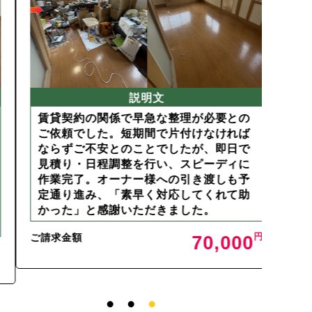
説明文
賃貸契約の関係で早急な整理が必要との
ご主
ご依頼でした。短期間で片付けなければ
した
ならずご不安とのことでしたが、即日で
物が
見積り・日程調整を行い、スピーディに
スタ
作業完了。オーナー様への引き渡しも予
行い
定通り進み、「素早く対応してくれて助
見て
かった」と感謝いただきました。
まし
ご請求金額
ご請求
70,000