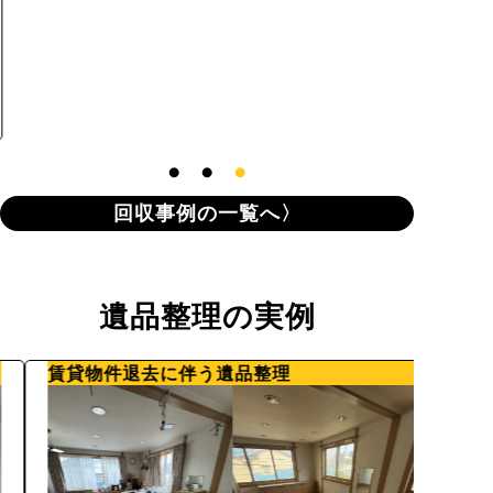
4
料金総
回収事例の一覧へ
遺品整理の実例
賃貸物件退去に伴う遺品整理
ご夫