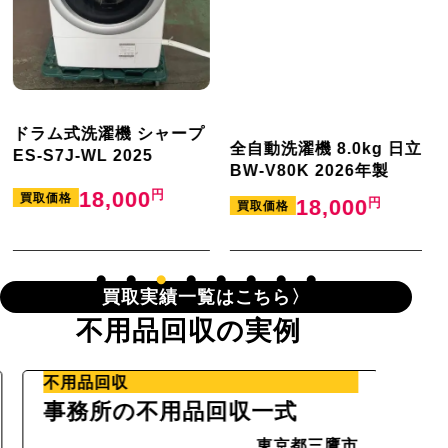
Y
ドラム式洗濯機 シャープ
全自動洗濯機 8.0kg 日立
ES-S7J-WL 2025
BW-V80K 2026年製
18,000
買取価格
18,000
買取価格
買取実績一覧はこちら
不用品回収の実例
不用品回収
不動
事務所の不用品回収一式
残置
東京都三鷹市