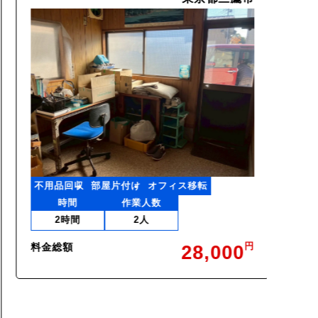
不用品回収
部屋片付け
オフィス移転
時間
作業人数
2時間
2人
料金総額
28,000
不用品