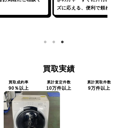
客様の
ズに応える、便利で頼れるサービスです。
て、安
しませ
らどう
買取実績
買取成約率
累計査定件数
累計買取件数
90％以上
10万件以上
9万件以上