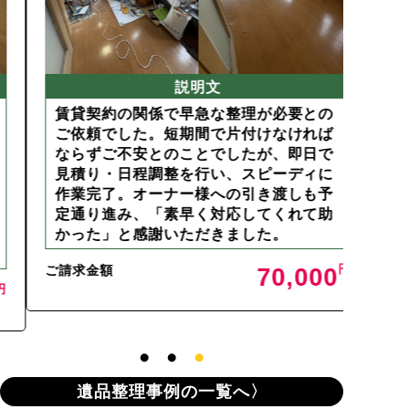
説明文
賃貸契約の関係で早急な整理が必要との
ご主
ご依頼でした。短期間で片付けなければ
した
ならずご不安とのことでしたが、即日で
物が
見積り・日程調整を行い、スピーディに
スタ
作業完了。オーナー様への引き渡しも予
行い
定通り進み、「素早く対応してくれて助
見て
かった」と感謝いただきました。
まし
ご請求金額
ご請求
70,000
遺品整理事例の一覧へ