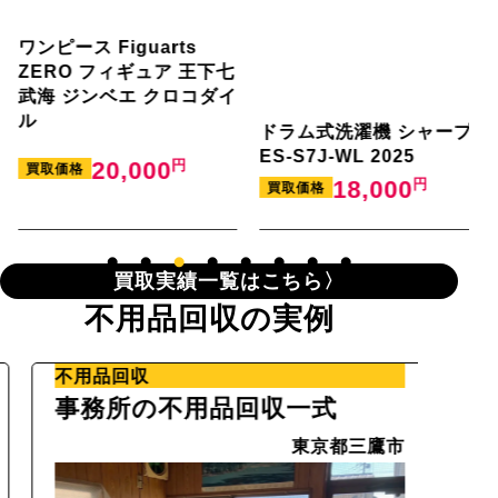
ワンピース Figuarts
ZERO フィギュア 王下七
武海 ジンベエ クロコダイ
ル
ドラム式洗濯機 シャープ
全
ES-S7J-WL 2025
20,000
買取価格
B
18,000
買取価格
買取実績一覧はこちら
不用品回収の実例
不用品回収
不動
事務所の不用品回収一式
残置
東京都三鷹市