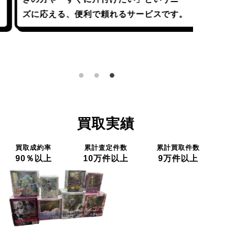
客様の
ズに応える、便利で頼れるサービスです。
て、安
しませ
らどう
買取実績
買取成約率
累計査定件数
累計買取件数
90％以上
10万件以上
9万件以上