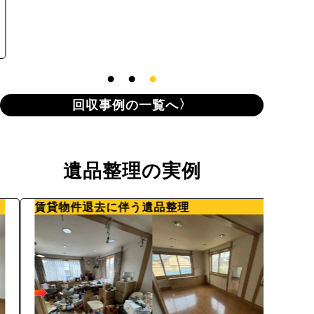
4
料金総
回収事例の一覧へ
遺品整理の実例
賃貸物件退去に伴う遺品整理
ご夫