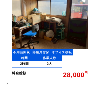
不用品回収
部屋片付け
オフィス移転
時間
作業人数
2時間
2人
料金総額
28,000
不用品