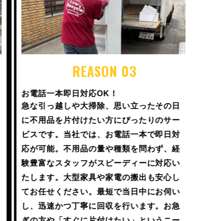
REASON 03
お電話一本即日対応OK！
どこよ
急な引っ越しや大掃除、思い立ったその日
「もう
に不用品を片付けたい方にぴったりのサー
に、ぜ
ビスです。当社では、お電話一本で即日対
客様の
応が可能。不用品の量や種類を問わず、経
高く買
験豊富なスタッフがスピーディーに対応い
す。価
たします。大型家具や家電の搬出も安心し
限の価
てお任せください。最短で当日中にお伺い
合もご
し、迅速かつ丁寧に回収を行います。お急
り、業
ぎの方や「すぐに片付けたい」というニー