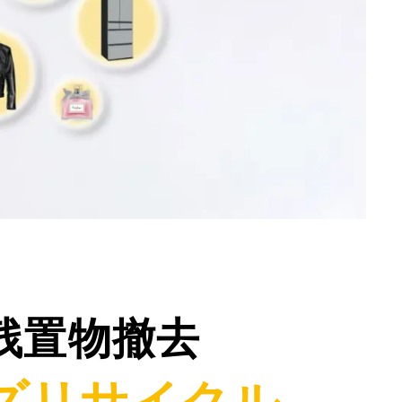
残置物撤去
ズリサイクル