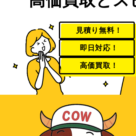
見積り無料！
即日対応！
高価買取！