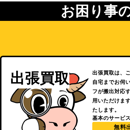
お困り事
出張買取は、
出張買取
自宅までお伺
フが搬出対応
用いただけま
たします。
基本のサービ
無料