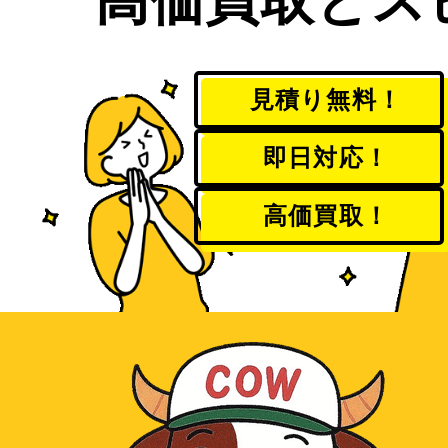
見積り無料！
即日対応！
高価買取！