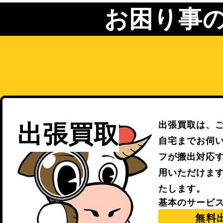
お困り事
出張買取は、
出張買取
自宅までお伺
フが搬出対応
用いただけま
たします。
基本のサービ
無料