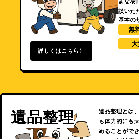
まな場
談いた
基本の
無
大
詳しくはこちら
遺品整理とは
遺品整理
も体力的にも
めることがで