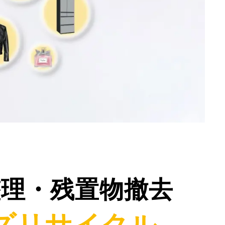
整理・残置物撤去
ズリサイクル