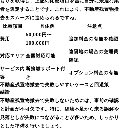
もりを取得し、上記の比較項目を基に自分に最適な業
者を選定することです。これにより、不動産残置物撤
去をスムーズに進められるですね。
比較項目
具体例
注意点
50,000円〜
費用
追加料金の有無を確認
100,000円
遠隔地の場合の交通費
対応エリア
全国対応可能
確認
サービス内
断捨離サポート付
オプション料金の有無
容
き
不動産残置物撤去で失敗しやすいケースと回避策
結論
不動産残置物撤去で失敗しないためには、事前の確認
と計画が不可欠です。特に、経験不足から来る誤解や
見落としが失敗につながることが多いため、しっかり
とした準備を行いましょう。