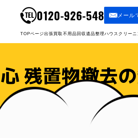
0120-926-548
メール
TOPページ
出張買取
不用品回収
遺品整理
ハウスクリーニ
心 残置物撤去
ービス開始