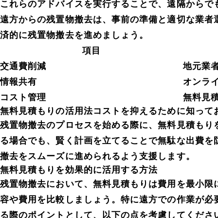
これらのアドバイスを実行することで、遠隔からで
遠方からの残置物撤去は、事前の準備と適切な業者
済的に残置物撤去を進めましょう。
項目
交通費削減
地元業
情報共有
オンラ
コスト管理
無料見
無料見積もりの活用法コストを抑えるために知って
残置物撤去のプロセスを始める際に、無料見積もり
る場合でも、賢く計画を立てることで無駄な出費を
撤去をスムーズに進められるよう支援します。
無料見積もりを効果的に活用する方法
残置物撤去において、無料見積もりは費用を最小限
容や費用を比較しましょう。特に遠方での作業が必
る際のポイントとして、以下の点を考慮してくださ